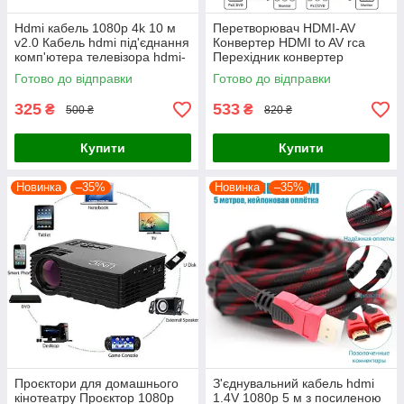
Hdmi кабель 1080p 4k 10 м
Перетворювач HDMI-AV
v2.0 Кабель hdmi під'єднання
Конвертер HDMI to AV rca
комп'ютера телевізора hdmi-
Перехідник конвертер
hdmi дріт для монітора
відеосигналу hdmi тюльпан
Готово до відправки
Готово до відправки
325
533
₴
₴
500 ₴
820 ₴
Купити
Купити
Новинка
–35%
Новинка
–35%
Проєктори для домашнього
З'єднувальний кабель hdmi
кінотеатру Проєктор 1080p
1.4V 1080p 5 м з посиленою