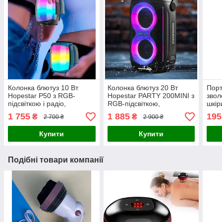
Колонка блютуз 10 Вт
Колонка блютуз 20 Вт
Порт
Hopestar P50 з RGB-
Hopestar PARTY 200MINI з
звол
підсвіткою і радіо,
RGB-підсвіткою,
шкір
Портативна переносна
Портативна переносна
Sora
1 755
1 885
195
₴
₴
2 700 ₴
2 900 ₴
Bluetooth колонка хопстар
Bluetooth колонка хопстар
для 
Купити
Купити
Подібні товари компанії