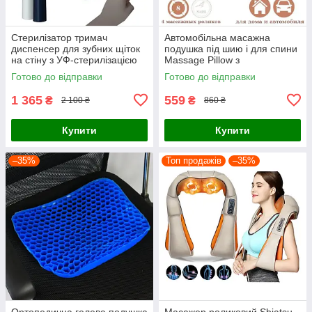
Стерилізатор тримач
Автомобільна масажна
диспенсер для зубних щіток
подушка під шию і для спини
на стіну з УФ-стерилізацією
Massage Pillow з
tothbrush disinfection rack для
інфрачервоним прогріванням
Готово до відправки
Готово до відправки
4 щіток
1 365
559
₴
₴
2 100 ₴
860 ₴
Купити
Купити
–35%
Топ продажів
–35%
Ортопедична гелева подушка
Масажер роликовий Shiatsu