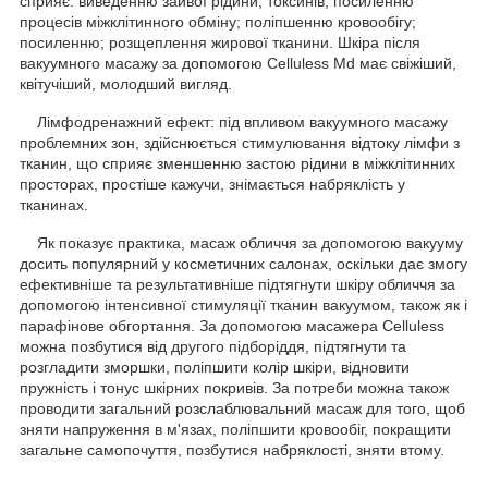
сприяє: виведенню зайвої рідини, токсинів; посиленню
процесів міжклітинного обміну; поліпшенню кровообігу;
посиленню; розщеплення жирової тканини. Шкіра після
вакуумного масажу за допомогою Celluless Md має свіжіший,
квітучіший, молодший вигляд.
Лімфодренажний ефект: під впливом вакуумного масажу
проблемних зон, здійснюється стимулювання відтоку лімфи з
тканин, що сприяє зменшенню застою рідини в міжклітинних
просторах, простіше кажучи, знімається набряклість у
тканинах.
Як показує практика, масаж обличчя за допомогою вакууму
досить популярний у косметичних салонах, оскільки дає змогу
ефективніше та результативніше підтягнути шкіру обличчя за
допомогою інтенсивної стимуляції тканин вакуумом, також як і
парафінове обгортання. За допомогою масажера Celluless
можна позбутися від другого підборіддя, підтягнути та
розгладити зморшки, поліпшити колір шкіри, відновити
пружність і тонус шкірних покривів. За потреби можна також
проводити загальний розслаблювальний масаж для того, щоб
зняти напруження в м'язах, поліпшити кровообіг, покращити
загальне самопочуття, позбутися набряклості, зняти втому.