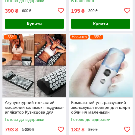
Готово до відправки
В наявності
дорослих і дітей
390
195
₴
₴
600 ₴
300 ₴
Купити
Купити
–35%
Новинка
–35%
Акупунктурний голчастий
Компактний ультразвуковий
масажний килимок і подушка-
зволожувач повітря для шкіри
аплікатор Кузнєцова для
обличчя маленький
спини та шиї лікувальний з
зволожувач повітря USB
Готово до відправки
Готово до відправки
голками
арома зволожувач
793
182
₴
₴
1 220 ₴
280 ₴