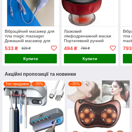
Вібраційний масажер для
Лазковий
Вібр
тіла magic massager
лімфодренажний масаж
тіла
Домашній масажор для
Портативний ручний
maxt
схуднення
масажер для тіла
ручн
533
494
793
₴
₴
820 ₴
760 ₴
антицелюлітний sculptural
Масажер для вакуумного
ma
масажу
Купити
Купити
Акційні пропозиції та новинки
Топ продажів
–35%
–35%