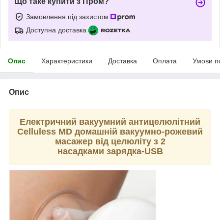
Що таке купити з Пром?
Замовлення під захистом
Доступна доставка
Опис
Характеристики
Доставка
Оплата
Умови п
Опис
Електричний вакуумний антицелюлітний
Celluless MD домашній вакуумно-рожевий
масажер від целюліту з 2
насадками
зарядка-USB