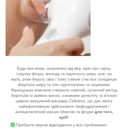
Будь-яка жінка, незалежно від віку, мріє про гарну,
струнку фігуру, молоду та підтягнуту шкіру, але, на
жаль, роки беруть своє і тому з віком стає все складніше
зберігати шкіру та тіло підтягнутими та пружними.
Французька компанія створила новітній, сучасний метод
боротьби із зайвою вагою, ознаками целюліту та в'ялою
шкірою вакуумний масажер Celluless, що дає змогу
найефективніше здійснювати лімфодренажний і
антицелюлітний масаж обличчя та фігури
для того,
щоб:
Прибрати жирові відкладення у всіх проблемних