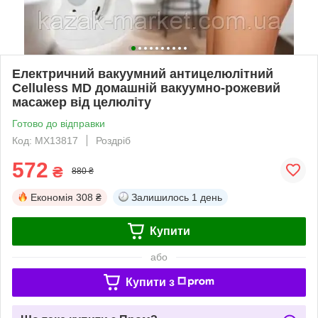
Електричний вакуумний антицелюлітний
Celluless MD домашній вакуумно-рожевий
масажер від целюліту
Готово до відправки
Код: MX13817
Роздріб
572
₴
880 ₴
Економія
308 ₴
Залишилось
1 день
Купити
або
Купити з