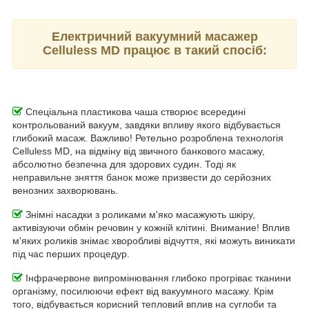
Електричний вакуумний масажер
Celluless MD працює в такий спосіб:
Спеціальна пластикова чаша створює всередині
контрольований вакуум, завдяки впливу якого відбувається
глибокий масаж. Важливо! Ретельно розроблена технологія
Celluless MD, на відміну від звичного банкового масажу,
абсолютно безпечна для здорових судин. Тоді як
неправильне зняття банок може призвести до серйозних
венозних захворювань.
Знімні насадки з роликами м'яко масажують шкіру,
активізуючи обмін речовин у кожній клітині. Внимание! Вплив
м'яких роликів знімає хворобливі відчуття, які можуть виникати
під час перших процедур.
Інфрачервоне випромінювання глибоко прогріває тканини
організму, посилюючи ефект від вакуумного масажу. Крім
того, відбувається корисний тепловий вплив на суглоби та