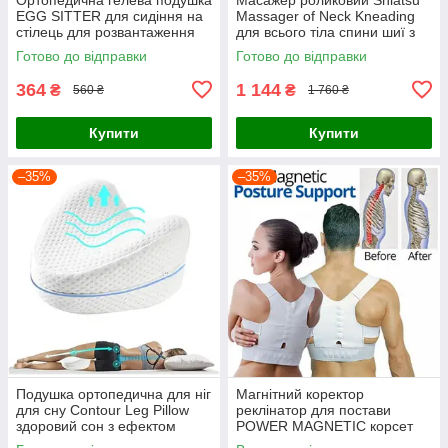
EGG SITTER для сидіння на
Massager of Neck Kneading
стілець для розвантаження
для всього тіла спини шиї з
хребта з чохлом
підігрівом універсальний
Готово до відправки
Готово до відправки
364
1 144
₴
₴
560 ₴
1 760 ₴
Купити
Купити
–35%
–35%
Подушка ортопедична для ніг
Магнітний коректор
для сну Contour Leg Pillow
реклінатор для постави
здоровий сон з ефектом
POWER MAGNETIC корсет
пам'яті від набряків
для корекції постави спини