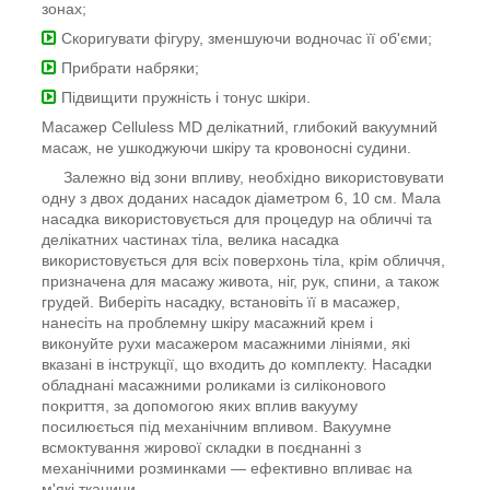
зонах;
Скоригувати фігуру, зменшуючи водночас її об'єми;
Прибрати набряки;
Підвищити пружність і тонус шкіри.
Масажер Celluless MD делікатний, глибокий вакуумний
масаж, не ушкоджуючи шкіру та кровоносні судини.
Залежно від зони впливу, необхідно використовувати
одну з двох доданих насадок діаметром 6, 10 см. Мала
насадка використовується для процедур на обличчі та
делікатних частинах тіла, велика насадка
використовується для всіх поверхонь тіла, крім обличчя,
призначена для масажу живота, ніг, рук, спини, а також
грудей. Виберіть насадку, встановіть її в масажер,
нанесіть на проблемну шкіру масажний крем і
виконуйте рухи масажером масажними лініями, які
вказані в інструкції, що входить до комплекту. Насадки
обладнані масажними роликами із силіконового
покриття, за допомогою яких вплив вакууму
посилюється під механічним впливом. Вакуумне
всмоктування жирової складки в поєднанні з
механічними розминками — ефективно впливає на
м'які тканини.