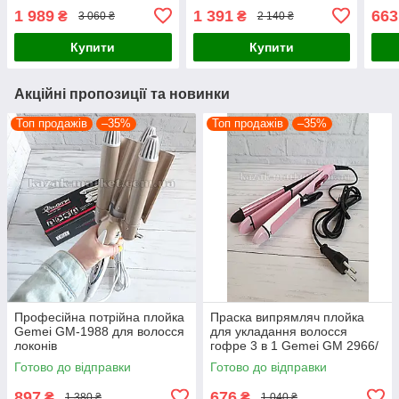
укладання завивки та
насадками для укладання
120
1 989
1 391
663
₴
₴
3 060 ₴
2 140 ₴
випрямлення волосся
волосся білий
випр
Купити
Купити
Акційні пропозиції та новинки
Топ продажів
–35%
Топ продажів
–35%
Професійна потрійна плойка
Праска випрямляч плойка
Gemei GM-1988 для волосся
для укладання волосся
локонів
гофре 3 в 1 Gemei GM 2966/
плойка для хвиль/щипці для
Готово до відправки
Готово до відправки
волосся
897
676
₴
₴
1 380 ₴
1 040 ₴