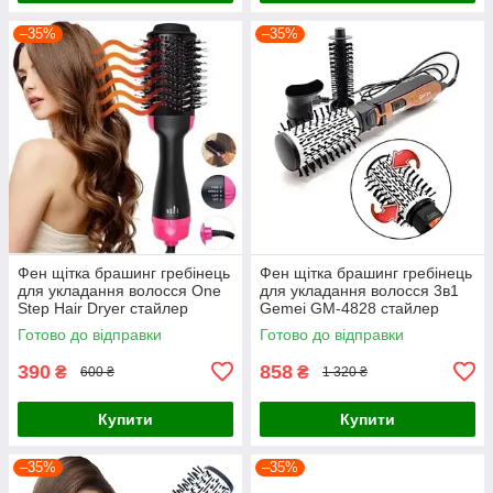
–35%
–35%
Фен щітка брашинг гребінець
Фен щітка брашинг гребінець
для укладання волосся One
для укладання волосся 3в1
Step Hair Dryer стайлер
Gemei GM-4828 стайлер
випрямляч керамічний
випрямляч і заповітник
Готово до відправки
Готово до відправки
керамічний
390
858
₴
₴
600 ₴
1 320 ₴
Купити
Купити
–35%
–35%