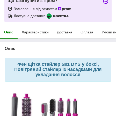
Що таке купити з Пром?
Замовлення під захистом
Доступна доставка
Опис
Характеристики
Доставка
Оплата
Умови п
Опис
Фен щітка стайлер 5в1 DYS у боксі,
Повітряний стайлер із насадками для
укладання волосся