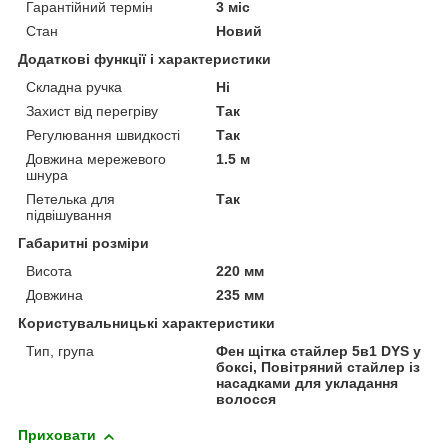
Гарантійний термін
3 міс
Стан
Новий
Додаткові функції і характеристики
Складна ручка
Ні
Захист від перегріву
Так
Регулювання швидкості
Так
Довжина мережевого
1.5 м
шнура
Петелька для
Так
підвішування
Габаритні розміри
Висота
220 мм
Довжина
235 мм
Користувальницькі характеристики
Тип, група
Фен щітка стайлер 5в1 DYS у
боксі, Повітряний стайлер із
насадками для укладання
волосся
Приховати