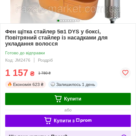
Фен щітка стайлер 5в1 DYS у боксі,
Повітряний стайлер із насадками для
укладання волосся
Готово до відправки
Код: JM2476
Роздріб
1 157
₴
1 780 ₴
Економія
623 ₴
Залишилось
1 день
Купити
або
Купити з