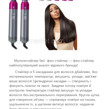
Мультистайлер 5в1 фен стайлер — фен-стайлер
найпопулярніший аналог відомого бренда!
Стайлер із 5 насадками для волосся дбайливо, без
екстремальних температур, висушить, укладе, зав'яже
ваше волосся! Циліндричні насадки — створюють і
фіксують локони та хвилі. Завдяки потоку повітря й
контролю температури стайлер висушує та укладає
волосся без екстремального перегрівання. Кругла щітка
для створення об'єму — спрямовує повітря на пасма,
ущільнюючи їх, а щетинки витягує волосся, надаючи
йому форму в міру висушування.