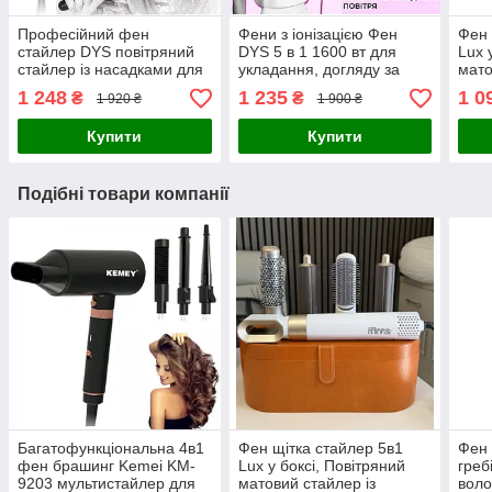
Професійний фен
Фени з іонізацією Фен
Фен 
стайлер DYS повітряний
DYS 5 в 1 1600 вт для
Lux 
стайлер із насадками для
укладання, догляду за
мато
укладання волосся,
волоссям із насадками в
наса
1 248
1 235
1 0
₴
₴
1 920 ₴
1 900 ₴
Мультистайлер фен
дорогу
воло
Купити
Купити
Подібні товари компанії
Багатофункціональна 4в1
Фен щітка стайлер 5в1
Фен 
фен брашинг Kemei KM-
Lux у боксі, Повітряний
греб
9203 мультистайлер для
матовий стайлер із
вол