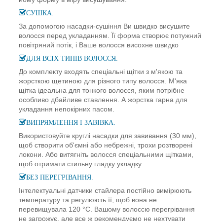
СУШКА.
За допомогою насадки-сушіння Ви швидко висушите
волосся перед укладанням. Її форма створює потужний
повітряний потік, і Ваше волосся висохне швидко
ДЛЯ ВСІХ ТИПІВ ВОЛОССЯ.
До комплекту входять спеціальні щітки з м'якою та
жорсткою щетиною для різного типу волосся. М'яка
щітка ідеальна для тонкого волосся, яким потрібне
особливо дбайливе ставлення. А жорстка гарна для
укладання непокірних пасом.
ВИПРЯМЛЕННЯ І ЗАВІВКА.
Використовуйте круглі насадки для завивання (30 мм),
щоб створити об'ємні або небрежні, трохи розтворені
локони. Або витягніть волосся спеціальними щітками,
щоб отримати стильну гладку укладку.
БЕЗ ПЕРЕГРІВАННЯ.
Інтелектуальні датчики стайлера постійно вимірюють
температуру та регулюють її, щоб вона не
перевищувала 120 °C. Вашому волоссю перегрівання
не загрожує, але все ж рекомендуємо не нехтувати