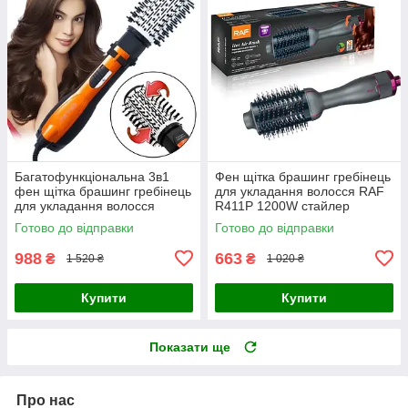
Багатофункціональна 3в1
Фен щітка брашинг гребінець
фен щітка брашинг гребінець
для укладання волосся RAF
для укладання волосся
R411P 1200W стайлер
Gemei GM-4828 стайлер
випрямляч керамічний
Готово до відправки
Готово до відправки
випрямляч
988
663
₴
₴
1 520 ₴
1 020 ₴
Купити
Купити
Показати ще
Про нас