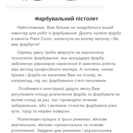
Фарбувальний пістолет
Найголовніше, Вам більше не знадобиться інший
інвентар для робіт із фарбування. Досить налити фарбу
в ємність Paint Zoom, натиснути на кнопку запуску, і Ви
вже фарбуєте!
Окрему увагу треба звернути на аерозольну
технологію фарбування, яка заощаджує фарбу,
забезпечує рівномірне нанесення й закінчена робота
має вигляд професійного маляра. А головне, немає
бризок і фарба не капатиме Вам на голову, як,
наприклад, під час фарбування стелі пензликом.
Особливості конструкції дадуть змогу Вам
регулювати площу розпилення фарби та фарбувати як
великі площі за раз, так і проводити точкове
забарвлення, або з великою точністю фарбувати різні
кути, торці та нерівні поверхні.
Розпилювач працює в трьох режимах: віялове
вертикальне, віялове горизонтальне та точкове
розпилення. Завдяки цим режимам і аерозольному