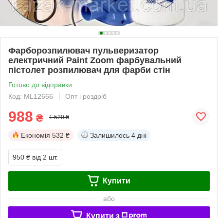
Фарборозпилювач пульверизатор
електричний Paint Zoom фарбувальний
пістолет розпилювач для фарби стін
Готово до відправки
Код: ML12666
Опт і роздріб
988
₴
1 520 ₴
Економія
532 ₴
Залишилось
4 дні
950 ₴
від 2 шт.
Купити
або
Купити з