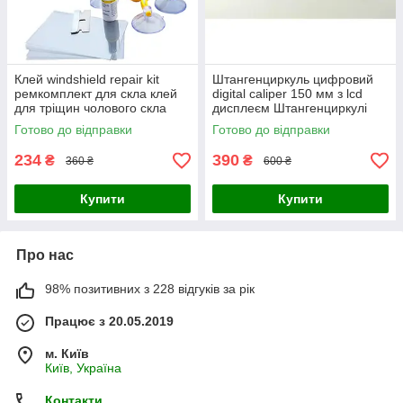
Клей windshield repair kit
Штангенциркуль цифровий
ремкомплект для скла клей
digital caliper 150 мм з lcd
для тріщин чолового скла
дисплеєм Штангенциркулі
автомобіля
циферблатні металеві
Готово до відправки
Готово до відправки
234
390
₴
₴
360 ₴
600 ₴
Купити
Купити
Про нас
98% позитивних з 228 відгуків за рік
Працює з 20.05.2019
м. Київ
Київ, Україна
Контакти