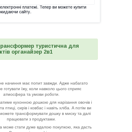
 електронні платежі. Тепер ви можете купити
окидаючи сайту.
трансформер туристична для
ктів органайзер 2в1
нне начиння має попит завжди. Адже набагато
 готувати їжу, коли навколо цього сприяє
атмосфера та умови роботи.
ватиме кухонною дошкою для нарізання овочів і
та птиці, сирів і ковбас і навіть хліба. А потім ви
можете трансформувати дошку в миску та далі
працювати з продуктами.
 може стати дуже вдалою покупкою, яка дасть