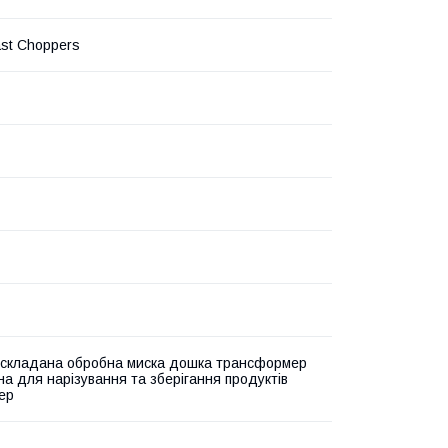
st Choppers
складана обробна миска дошка трансформер
на для нарізування та зберігання продуктів
ер