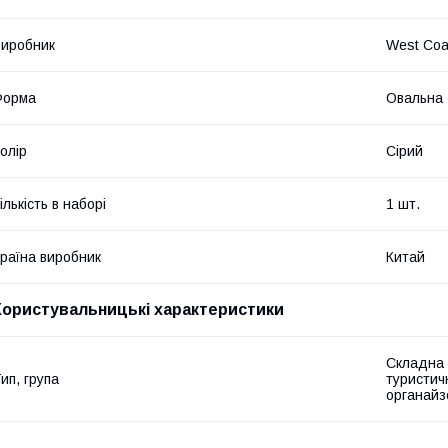
иробник
West Coa
Форма
Овальна
олір
Сірий
ількість в наборі
1 шт.
раїна виробник
Китай
Користувальницькі характеристики
Складна 
ип, група
туристич
органайз