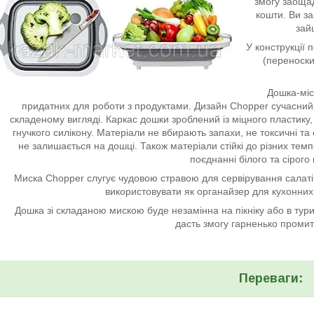
змогу заощад
кошти. Ви з
зайц
У конструкції 
(переноски
Дошка-міск
придатних для роботи з продуктами. Дизайн Chopper сучасний 
складеному вигляді. Каркас дошки зроблений із міцного пластику,
гнучкого силікону. Матеріали не вбирають запахи, не токсичні та е
не залишається на дошці. Також матеріали стійкі до різних те
поєднанні білого та сірого
Миска Chopper слугує чудовою стравою для сервірування салатів, 
використовувати як органайзер для кухонних 
Дошка зі складаною мискою буде незамінна на пікніку або в тури
дасть змогу гарненько промит
Переваги: