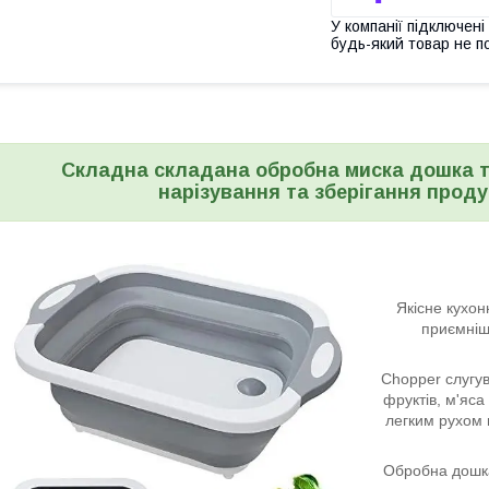
У компанії підключені
будь-який товар не п
Складна складана обробна миска дошка 
нарізування та зберігання проду
Якісне кухо
приємніше
Chopper слугу
фруктів, м'яса 
легким рухом 
Обробна дошка