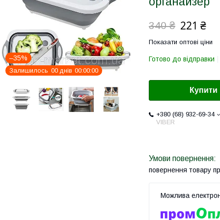
органайзер
221 ₴
340 ₴
Показати оптові ціни
–35%
Готово до відправки
Залишилось
0
0
днів
0
0
0
0
0
0
Купити
+380 (68) 932-69-34
VIBER
повернення товару п