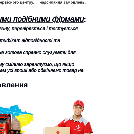
ервісного центру.
надсилання замовлень.
шими подібними фірмами
:
азину, перевіряється і тестується
ртифікат відповідності та
вже готова справно слугувати для
тому сміливо гарантуємо, що якщо
м усі гроші або обміняємо товар на
овлення