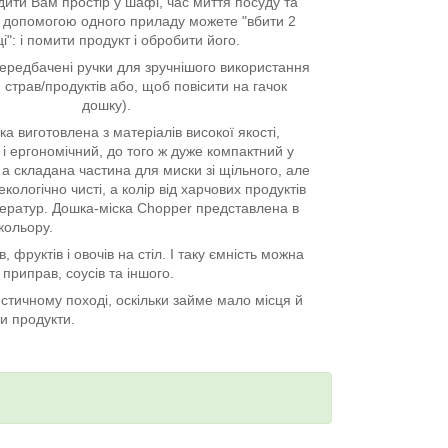
ити Вам простір у шафі, час миття посуду та
а допомогою одного приладу можете "вбити 2
і": і помити продукт і обробити його.
передбачені ручки для зручнішого використання
 страв/продуктів або, щоб повісити на гачок
дошку).
а виготовлена з матеріалів високої якості,
і ергономічний, до того ж дуже компактний у
 а складана частина для миски зі щільного, але
кологічно чисті, а колір від харчових продуктів
мператур. Дошка-міска Chopper представлена в
 кольору.
фруктів і овочів на стіл. І таку ємність можна
приправ, соусів та іншого.
стичному поході, оскільки займе мало місця й
и продукти.