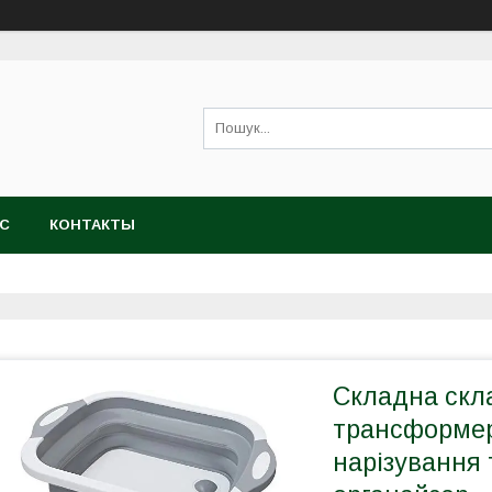
АС
КОНТАКТЫ
Складна скл
трансформер
нарізування 