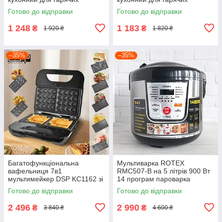
бутербродів хліба тостерниця
бутербродів хліба тостерниця
Готово до відправки
Готово до відправки
1 248
1 183
₴
₴
1 920 ₴
1 820 ₴
–35%
–35%
Багатофункціональна
Мультиварка ROTEX
вафельниця 7в1
RMC507-B на 5 літрів 900 Вт
мультимейкер DSP KC1162 зі
14 програм пароварка
змінними панелями з
рисова з нержавіючої сталі
Готово до відправки
Готово до відправки
насадками сендвічниця гриль
2 496
2 990
₴
₴
3 840 ₴
4 600 ₴