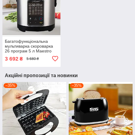
Багатофункціональна
мультиварка скороварка
26 програм 5 л Maestro
MR-795 рисоварка з
3 692
₴
5 680 ₴
пароваркою 700 Вт
Акційні пропозиції та новинки
–35%
–35%