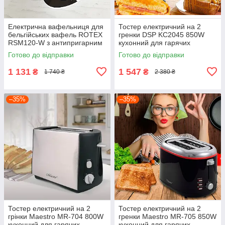
Електрична вафельниця для
Тостер електричний на 2
бельгійських вафель ROTEX
гренки DSP KC2045 850W
RSM120-W з антипригарним
кухонний для гарячих
покриттям
бутербродів хліба тостерниця
Готово до відправки
Готово до відправки
електровафельниця
1 131
1 547
₴
₴
1 740 ₴
2 380 ₴
–35%
–35%
Тостер електричний на 2
Тостер електричний на 2
грінки Maestro MR-704 800W
гренки Maestro MR-705 850W
кухонний для гарячих
кухонний для гарячих