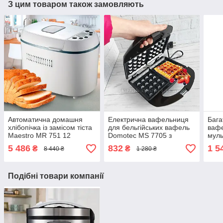
З цим товаром також замовляють
Автоматична домашня
Електрична вафельниця
Бага
хлібопічка із замісом тіста
для бельгійських вафель
ваф
Maestro MR 751 12
Domotec MS 7705 з
мул
програм для
антипригарним покриттям
800W
5 486
832
1 5
₴
₴
8 440 ₴
1 280 ₴
безглютенового хліба
електровафельниця
пане
сенд
Подібні товари компанії