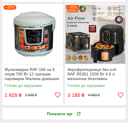
–35%
–35%
Мультиварка RAF 166 на 5
Аерофритюрниця без олії
літрів 700 Вт 12 програм
RAF R5361 1500 Вт 4.8 л
пароварка Малюка домашня
механічна безоливна
з неіржавкої сталі
повітряна фритюрниця
Готово до відправки
Готово до відправки
1 625
3 185
₴
₴
2 500 ₴
4 900 ₴
Показати ще