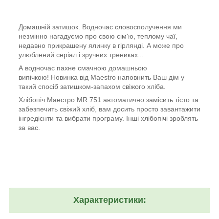
Домашній затишок. Водночас словосполучення ми
незмінно нагадуємо про свою сім'ю, теплому чаї,
недавно прикрашену ялинку в гірлянді. А може про
улюблений серіал і зручних трениках...
А водночас пахне смачною домашньою
випічкою! Новинка від Maestro наповнить Ваш дім у
такий спосіб затишком-запахом свіжого хліба.
Хлібопіч Маестро MR 751 автоматично замісить тісто та
забезпечить свіжий хліб, вам досить просто завантажити
інгредієнти та вибрати програму. Інші хлібопічі зроблять
за вас.
Характеристики: