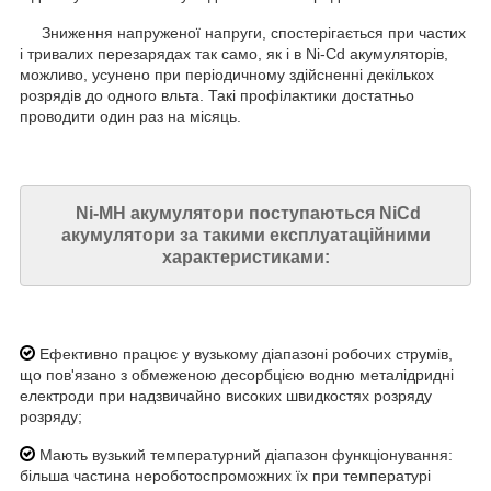
Зниження напруженої напруги, спостерігається при частих
і тривалих перезарядах так само, як і в Ni-Cd акумуляторів,
можливо, усунено при періодичному здійсненні декількох
розрядів до одного вльта. Такі профілактики достатньо
проводити один раз на місяць.
Ni-MH акумулятори поступаються NiCd
акумулятори за такими експлуатаційними
характеристиками:
Ефективно працює у вузькому діапазоні робочих струмів,
що пов'язано з обмеженою десорбцією водню металідридні
електроди при надзвичайно високих швидкостях розряду
розряду;
Мають вузький температурний діапазон функціонування:
більша частина нероботоспроможних їх при температурі