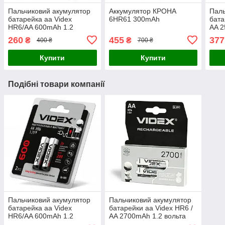
Пальчиковий акумулятор
Аккумулятор КРОНА
Паль
батарейка аа Videx
6HR61 300mAh
бата
HR6/AA 600mAh 1.2
AA 2
вольта (ціна за 2 шт.)
(ціна
260
455
377
₴
₴
400 ₴
700 ₴
Купити
Купити
Подібні товари компанії
Пальчиковий акумулятор
Пальчиковий акумулятор
батарейка аа Videx
батарейки аа Videx HR6 /
HR6/AA 600mAh 1.2
AA 2700mAh 1.2 вольта
вольта (ціна за 2 шт.)
(цена за 2шт)