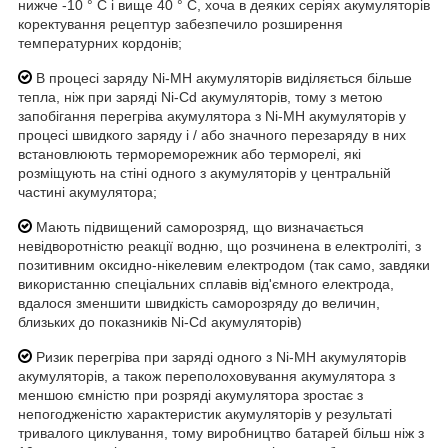
нижче -10 ° C і вище 40 ° C, хоча в деяких серіях акумуляторів
коректування рецептур забезпечило розширення
температурних кордонів;
В процесі заряду Ni-MH акумуляторів виділяється більше
тепла, ніж при заряді Ni-Cd акумуляторів, тому з метою
запобігання перегріва акумулятора з Ni-MH акумуляторів у
процесі швидкого заряду і / або значного перезаряду в них
встановлюють термореморежник або терморелі, які
розміщують на стіні одного з акумуляторів у центральній
частині акумулятора;
Мають підвищений саморозряд, що визначається
невідворотністю реакції водню, що розчинена в електроліті, з
позитивним оксидно-нікелевим електродом (так само, завдяки
використанню спеціальних сплавів від'ємного електрода,
вдалося зменшити швидкість саморозряду до величин,
близьких до показників Ni-Cd акумуляторів)
Ризик перегріва при заряді одного з Ni-MH акумуляторів
акумуляторів, а також переполоховування акумулятора з
меншою ємністю при розряді акумулятора зростає з
непогодженістю характеристик акумуляторів у результаті
тривалого циклування, тому виробництво батарей більш ніж з