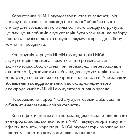
Характерики Ni-MH акумуляторів істотно залежать від
сплаву негативного електрод і технології обробки цього
сплаву для збільшення стабільності його складу і структури. І
це змушує виробників акумуляторів бути уважними до вибору
постачальників сплавів, і покупців акумуляторів - до вибору
компанії-провідника.
Конструкція корпусів Ni-MH акумуляторів і NiCd
акумуляторів однакова, тому тиск, що розвивається в
акумуляторах обох систем при перезаряді і перерозряді, є
однаковим. Ідентичними в обох видах акумуляторів також є
конструкція позитивних електродів і електролітів. Але завдяки
збільшеній закладці активних мас оксидно-ніделевого
електрода ємкість Ni-MH акумулятора значно зросла.
Переважністю перед NiCd акумуляторами є збільшення
об'ємних енергетичних характеристик.
Хоча ефекти, пов'язані з перезарядом оксидно-ніделевого
електрода, залишаються, але в Ni-MH акумуляторів відсутні «
ефекти пам'яті», характерні Ni-Cd акумулятори за утворення
ніделату в негативному кадмеових електроде.