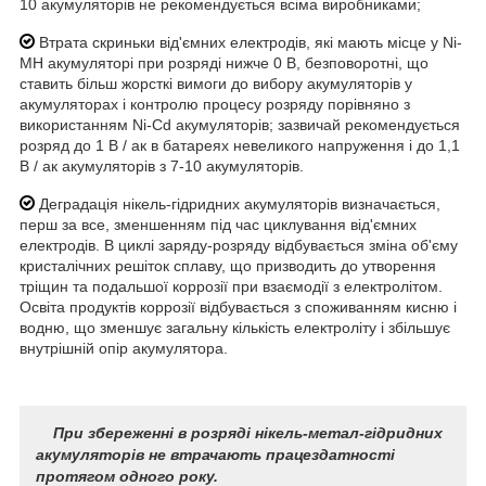
10 акумуляторів не рекомендується всіма виробниками;
Втрата скриньки від'ємних електродів, які мають місце у Ni-
MH акумуляторі при розряді нижче 0 B, безповоротні, що
ставить більш жорсткі вимоги до вибору акумуляторів у
акумуляторах і контролю процесу розряду порівняно з
використанням Ni-Cd акумуляторів; зазвичай рекомендується
розряд до 1 В / ак в батареях невеликого напруження і до 1,1
В / ак акумуляторів з 7-10 акумуляторів.
Деградація нікель-гідридних акумуляторів визначається,
перш за все, зменшенням під час циклування від'ємних
електродів. В циклі заряду-розряду відбувається зміна об'єму
кристалічних решіток сплаву, що призводить до утворення
тріщин та подальшої коррозії при взаємодії з електролітом.
Освіта продуктів коррозії відбувається з споживанням кисню і
водню, що зменшує загальну кількість електроліту і збільшує
внутрішній опір акумулятора.
При збереженні в розряді нікель-метал-гідридних
акумуляторів не втрачають працездатності
протягом одного року.