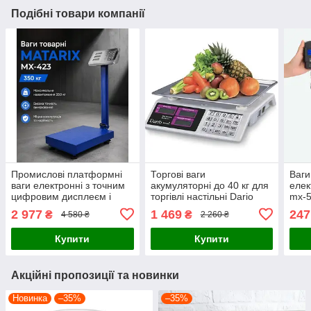
Подібні товари компанії
Промислові платформні
Торгові ваги
Ваги
ваги електронні з точним
акумуляторні до 40 кг для
елек
цифровим дисплеєм і
торгівлі настільні Dario
mx-5
навантаженням до 350 кг
DES-4V-40S з металевими
кухо
2 977
1 469
247
₴
₴
4 580 ₴
2 260 ₴
кнопками
Купити
Купити
Акційні пропозиції та новинки
Новинка
–35%
–35%