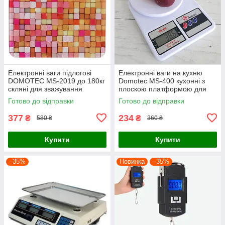
Електронні ваги підлогові
Електронні ваги на кухню
DOMOTEC MS-2019 до 180кг
Domotec MS-400 кухонні з
скляні для зважування
плоскою платформою для
людини
зважування продуктів до 10 кг
Готово до відправки
Готово до відправки
377
234
₴
₴
580 ₴
360 ₴
Купити
Купити
–35%
Новинка
–35%