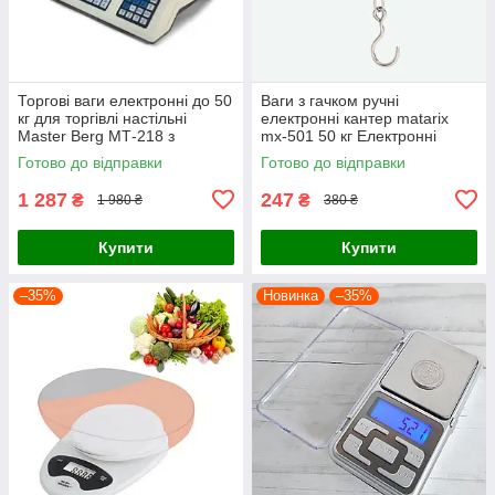
Торгові ваги електронні до 50
Ваги з гачком ручні
кг для торгівлі настільні
електронні кантер matarix
Master Berg МТ-218 з
mx-501 50 кг Електронні
лічильником ціни
кухонні портативні ваги
Готово до відправки
Готово до відправки
1 287
247
₴
₴
1 980 ₴
380 ₴
Купити
Купити
–35%
Новинка
–35%