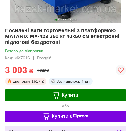
Посилені ваги торговельні з платформою
MATARIX MX-423 350 кг 40х50 см електронні
підлогові бездротові
Готово до відправки
Код: MX7616
Роздріб
3 003
₴
4 620 ₴
Економія
1617 ₴
Залишилось
4 дні
Купити
або
Купити з