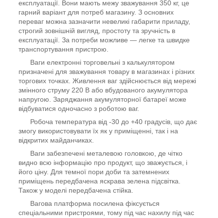
експлуатації. Вони мають межу зважування 350 кг, це
гарний варіант для потреб магазину. З основних
переваг можна зазначити невеликі габарити приладу,
строгий зовнішній вигляд, простоту та зручність в
експлуатації. За потреби можливе — легке та швидке
транспортування пристрою.
Ваги електронні торговельні з калькулятором
призначені для зважування товару в магазинах і різних
торгових точках. Живлення ваг здійснюється від мережі
змінного струму 220 В або вбудованого акумулятора
напругою. Заряджання акумуляторної батареї може
відбуватися одночасно з роботою ваг.
Робоча температура від -30 до +40 градусів, що дає
змогу використовувати їх як у приміщенні, так і на
відкритих майданчиках.
Ваги забезпечені металевою головкою, де чітко
видно всю інформацію про продукт, що зважується, і
його ціну. Для темної пори доби та затемнених
приміщень передбачена яскрава зелена підсвітка.
Також у моделі передбачена стійка.
Вагова платформа посилена фіксується
спеціальними пристроями, тому під час нахилу під час