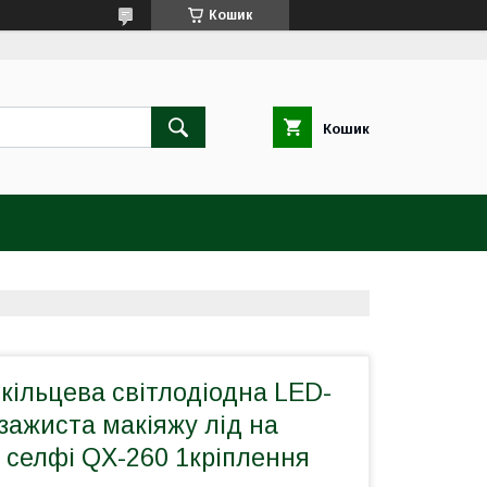
Кошик
Кошик
 кільцева світлодіодна LED-
зажиста макіяжу лід на
 селфі QX-260 1кріплення