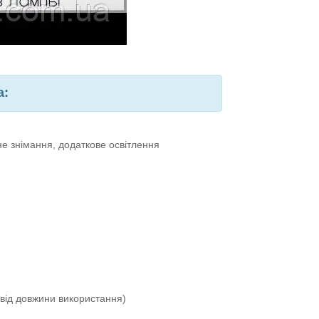
а:
е знімання, додаткове освітлення
від довжини використання)