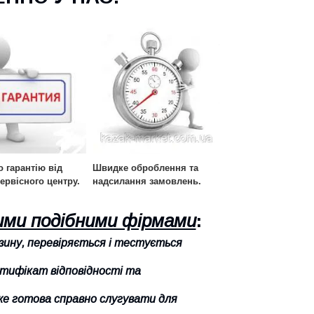
 гарантію від
Швидке оброблення та
ервісного центру.
надсилання замовлень.
шими подібними фірмами
:
азину, перевіряється і тестується
ртифікат відповідності та
вже готова справно слугувати для