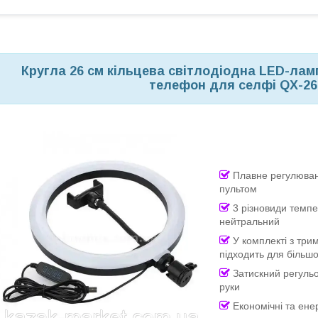
Кругла 26 см кільцева світлодіодна LED-лам
телефон для селфі QX-26
Плавне регулюванн
пультом
3 різновиди темпе
нейтральний
У комплекті з три
підходить для більшо
Затискний регульо
руки
Економічні та ене