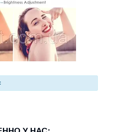
:
ННО У НАС: