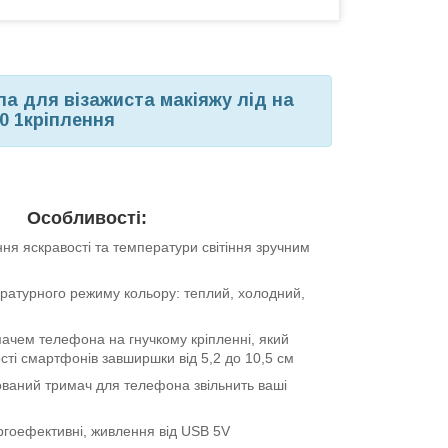
па для візажиста макіяжу лід на
0 1кріплення
Особливості:
я яскравості та температури світіння зручним
ратурного режиму кольору: теплий, холодний,
мачем телефона на гнучкому кріпленні, який
сті смартфонів завширшки від 5,2 до 10,5 см
ваний тримач для телефона звільнить ваші
ргоефективні, живлення від USB 5V