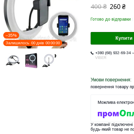
260 ₴
400 ₴
Готово до відправки
–35%
Купити
Залишилось
0
0
днів
0
0
0
0
0
0
+380 (68) 932-69-34
VIBER
повернення товару п
У компанії підключені
будь-який товар не п