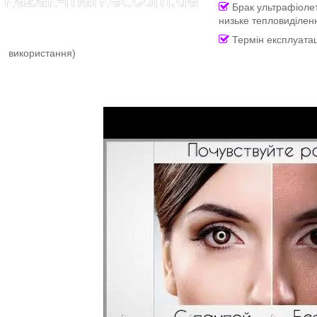
Брак ультрафіоле
низьке тепловиділенн
Термін експлуатаці
використання)