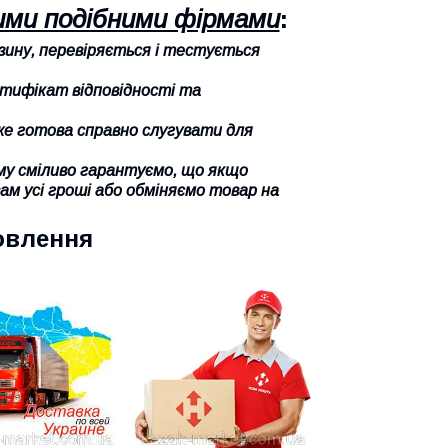
шими подібними фірмами
:
азину, перевіряється і тестується
ртифікат відповідності та
вже готова справно слугувати для
тому сміливо гарантуємо, що якщо
м усі гроші або обміняємо товар на
овлення