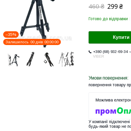
299 ₴
460 ₴
Готово до відправки
–35%
Купити
Залишилось
0
0
днів
0
0
0
0
0
0
+380 (68) 932-69-34
VIBER
повернення товару п
У компанії підключені
будь-який товар не п