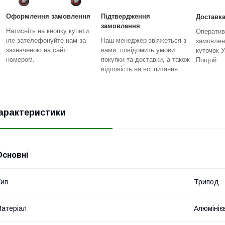
Оформлення замовлення
Підтвердження
Доставка
замовлення
Натисніть на кнопку купити
Оператив
іле зателефонуйте нам за
Наш менеджер зв'яжеться з
замовлен
зазначеною на сайті
вами, повідомить умови
куточок У
номером.
покупки та доставки, а також
Пощой.
відповість на всі питання.
арактеристики
Основні
ип
Трипод
атеріал
Алюмініє