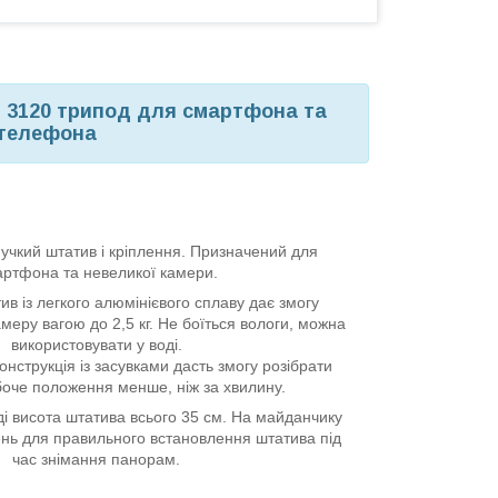
D 3120 трипод для смартфона та
 телефона
учкий штатив і кріплення. Призначений для
ртфона та невеликої камери.
в із легкого алюмінієвого сплаву дає змогу
амеру вагою до 2,5 кг. Не боїться вологи, можна
використовувати у воді.
нструкція із засувками дасть змогу розібрати
боче положення менше, ніж за хвилину.
і висота штатива всього 35 см. На майданчику
ень для правильного встановлення штатива під
час знімання панорам.