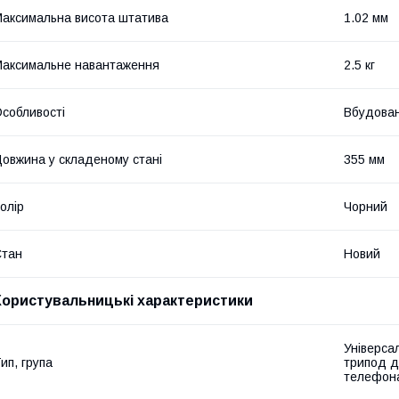
аксимальна висота штатива
1.02 мм
аксимальне навантаження
2.5 кг
собливості
Вбудован
овжина у складеному стані
355 мм
олір
Чорний
Стан
Новий
Користувальницькі характеристики
Універса
ип, група
трипод д
телефон