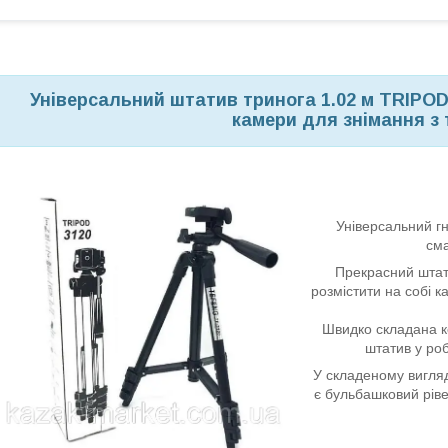
Універсальний штатив тринога 1.02 м TRIPO
камери для знімання з
Універсальний гн
сма
Прекрасний штати
розмістити на собі к
Швидко складана ко
штатив у ро
У складеному вигляд
є бульбашковий рів