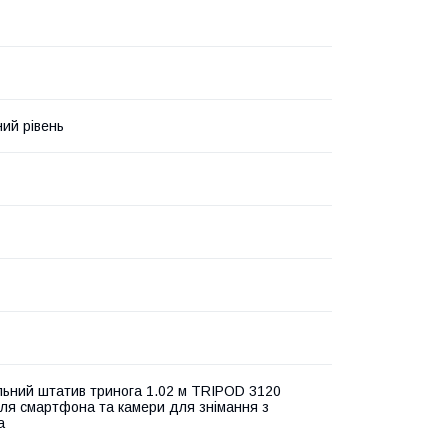
ий рівень
льний штатив тринога 1.02 м TRIPOD 3120
ля смартфона та камери для знімання з
а