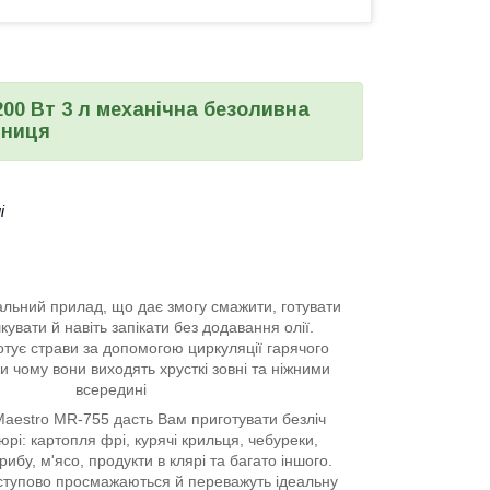
00 Вт 3 л механічна безоливна
рниця
і
льний прилад, що дає змогу смажити, готувати
шкувати й навіть запікати без додавання олії.
тує страви за допомогою циркуляції гарячого
ки чому вони виходять хрусткі зовні та ніжними
всередині
estro MR-755 дасть Вам приготувати безліч
юрі: картопля фрі, курячі крильця, чебуреки,
рибу, м'ясо, продукти в клярі та багато іншого.
оступово просмажаються й переважуть ідеальну