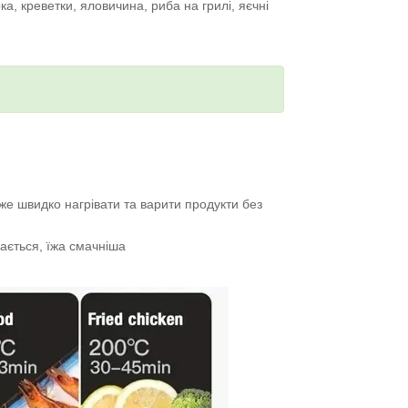
а, креветки, яловичина, риба на грилі, яєчні
же швидко нагрівати та варити продукти без
вається, їжа смачніша