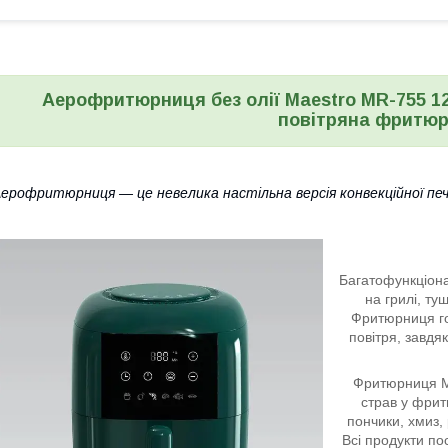
Аерофритюрниця без олії Maestro MR-755 12
повітряна фритю
ерофритюрниця — це невелика настільна версія конвекційної печ
Багатофункціона
на грилі, ту
Фритюрниця го
повітря, завдя
Фритюрниця Ma
страв у фрит
пончики, хмиз, 
Всі продукти п