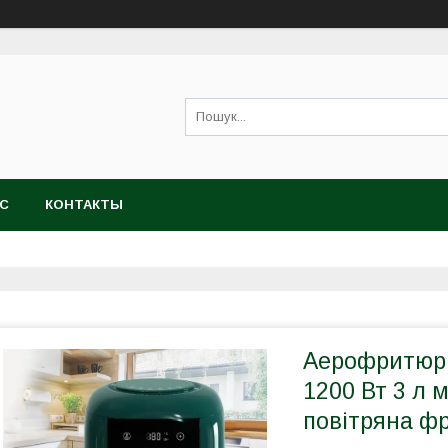
АС
КОНТАКТЫ
Аерофритюрн
1200 Вт 3 л 
повітряна ф