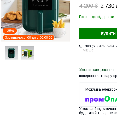
2 730 
4 200 ₴
Готово до відправки
–35%
Купити
Залишилось
0
0
днів
0
0
0
0
0
0
+380 (68) 932-69-34
VIBER
повернення товару п
У компанії підключені
будь-який товар не п