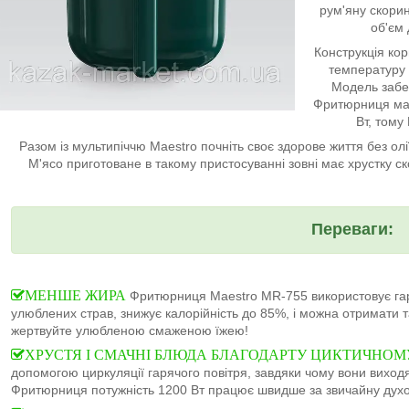
рум'яну скорин
об'єм 
Конструкція кор
температуру 
Модель забе
Фритюрниця має 
Вт, тому
Разом із мультипіччю Maestro почніть своє здорове життя без олі
М'ясо приготоване в такому пристосуванні зовні має хрустку с
Переваги:
МЕНШЕ ЖИРА
Фритюрниця Maestro MR-755 використовує гар
улюблених страв, знижує калорійність до 85%, і можна отримати та
жертвуйте улюбленою смаженою їжею!
ХРУСТЯ І СМАЧНІ БЛЮДА БЛАГОДАРТУ ЦИКТИЧНОМ
допомогою циркуляції гарячого повітря, завдяки чому вони виходят
Фритюрниця потужність 1200 Вт працює швидше за звичайну духо