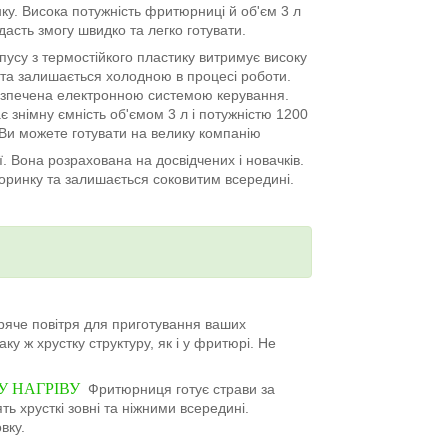
ку. Висока потужність фритюрниці й об'єм 3 л
дасть змогу швидко та легко готувати.
пусу з термостійкого пластику витримує високу
та залишається холодною в процесі роботи.
зпечена електронною системою керування.
знімну ємність об'ємом 3 л і потужністю 1200
 Ви можете готувати на велику компанію
ї. Вона розрахована на досвідчених і новачків.
коринку та залишається соковитим всередині.
яче повітря для приготування ваших
ку ж хрустку структуру, як і у фритюрі. Не
У НАГРІВУ
Фритюрниця готує страви за
ь хрусткі зовні та ніжними всередині.
вку.