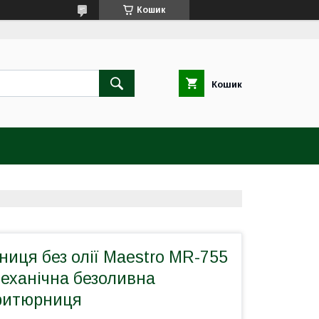
Кошик
Кошик
иця без олії Maestro MR-755
механічна безоливна
ритюрниця