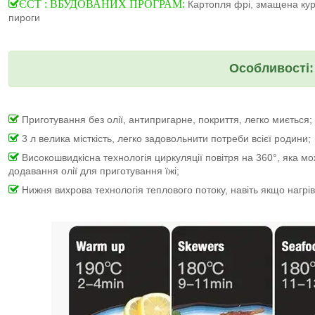
ЄСТ : ВБУДОВАНИХ ПРОГРАМ:
Картопля фрі, змащена курк
пироги
Особливості:
Приготування без олії, антипригарне, покриття, легко миється;
3 л велика місткість, легко задовольнити потреби всієї родини;
Високошвидкісна технологія циркуляції повітря на 360°, яка мо
додавання олії для приготування їжі;
Нижня вихрова технологія теплового потоку, навіть якщо нагрі