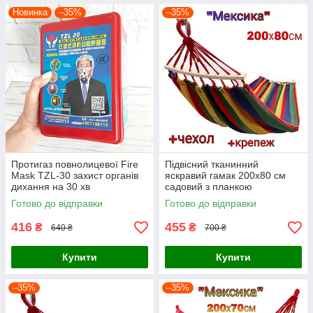
Новинка
–35%
–35%
Протигаз повнолицевої Fire
Підвісний тканинний
Mask TZL-30 захист органів
яскравий гамак 200х80 см
дихання на 30 хв
садовий з планкою
протипожежна маска
мексиканський туристичний
Готово до відправки
Готово до відправки
для дому дачі та туризму
416
455
₴
₴
640 ₴
700 ₴
Купити
Купити
–35%
–35%