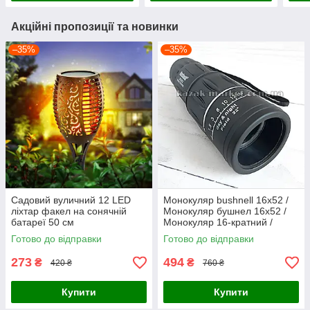
Акційні пропозиції та новинки
–35%
–35%
Садовий вуличний 12 LED
Монокуляр bushnell 16x52 /
ліхтар факел на сонячній
Монокуляр бушнел 16х52 /
батареї 50 см
Монокуляр 16-кратний /
водонепроникний ліхтар з
Бінокль 16x52 / Біноколь
Готово до відправки
Готово до відправки
ефектом полум'я, діаметр
факела 7 см
273
494
₴
₴
420 ₴
760 ₴
Купити
Купити