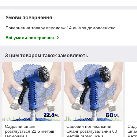
Умови повернення
Повернення товару впродовж 14 днів за домовленістю
Всі умови повернення
З цим товаром також замовляють
Садовий шланг
Садовий поливальний
Сад
розтягується 22.5 метрів
шланг розтягувальний 60
шлан
гармошка з
метрів гармошка з
метр