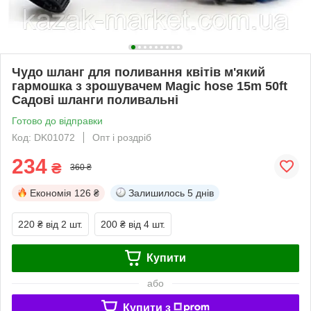
Чудо шланг для поливання квітів м'який
гармошка з зрошувачем Magic hose 15m 50ft
Садові шланги поливальні
Готово до відправки
Код: DK01072
Опт і роздріб
234
₴
360 ₴
Економія
126 ₴
Залишилось
5 днів
220 ₴
від 2 шт.
200 ₴
від 4 шт.
Купити
або
Купити з