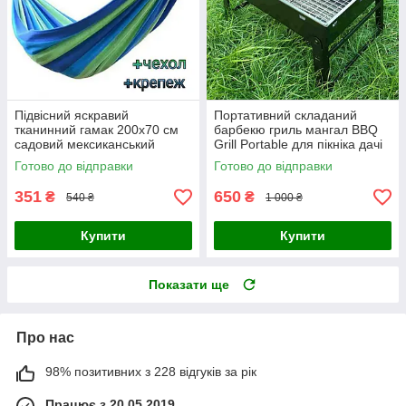
Підвісний яскравий
Портативний складаний
тканинний гамак 200х70 см
барбекю гриль мангал BBQ
садовий мексиканський
Grill Portable для пікніка дачі
туристичний для дому дачі та
переносної туристичний
Готово до відправки
Готово до відправки
туризму з чохлом
351
650
₴
₴
540 ₴
1 000 ₴
Купити
Купити
Показати ще
Про нас
98% позитивних з 228 відгуків за рік
Працює з 20.05.2019