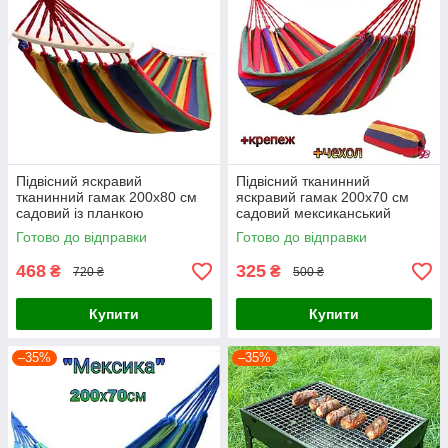
Підвісний яскравий
Підвісний тканинний
тканинний гамак 200х80 см
яскравий гамак 200х70 см
садовий із планкою
садовий мексиканський
мексиканський туристичний
туристичний для дому дачі та
Готово до відправки
Готово до відправки
для дому дачі та туризму
туризму з чохлом
468
325
₴
₴
720 ₴
500 ₴
Купити
Купити
–35%
–35%