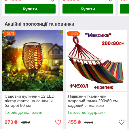
електрики з адаптером
випрямлення волосся
випр
Купити
Купити
Акційні пропозиції та новинки
–35%
–35%
Садовий вуличний 12 LED
Підвісний тканинний
ліхтар факел на сонячній
яскравий гамак 200х80 см
батареї 50 см
садовий з планкою
водонепроникний ліхтар з
мексиканський туристичний
Готово до відправки
Готово до відправки
ефектом полум'я, діаметр
для дому дачі та туризму
факела 7 см
273
455
₴
₴
420 ₴
700 ₴