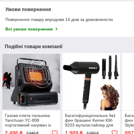
Умови повернення
Повернення товару впродовж 14 днів за домовленістю
Всі умови повернення
Подібні товари компанії
Газова плита пальника
Багатофункціональна 4в1
Бага
Yanchuan YC-808
фен брашинг Kemei KM-
фен 
портативний нагрівач із
9203 мультистайлер для
Styl
п'єзозапалюванням без
укладання завивки та
укла
2 496
1 989
897
₴
₴
3 840 ₴
3 060 ₴