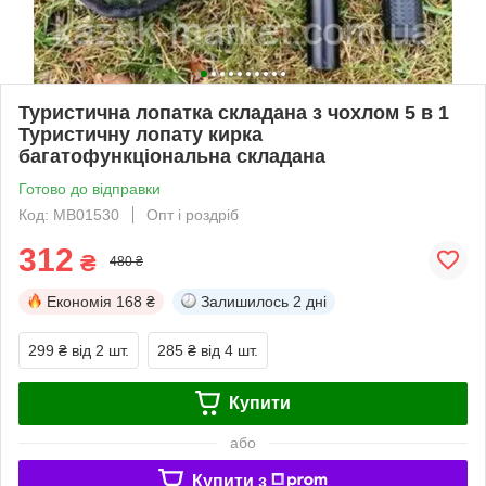
Туристична лопатка складана з чохлом 5 в 1
Туристичну лопату кирка
багатофункціональна складана
Готово до відправки
Код: MB01530
Опт і роздріб
312
₴
480 ₴
Економія
168 ₴
Залишилось
2 дні
299 ₴
від 2 шт.
285 ₴
від 4 шт.
Купити
або
Купити з