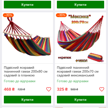
Купити
Купити
–35%
–35%
Підвісний яскравий
Підвісний тканинний
тканинний гамак 200х80 см
яскравий гамак 200х70 см
садовий із планкою
садовий мексиканський
мексиканський туристичний
туристичний для дому дачі та
Готово до відправки
Готово до відправки
для дому дачі та туризму
туризму з чохлом
468
325
₴
₴
720 ₴
500 ₴
Купити
Купити