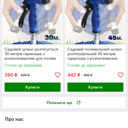
Садовий шланг розтягується
Садовий поливальний шланг
30 метрів гармошка з
розтягувальний 45 метрів
розпилюванням для поліва
гармошка з розпилювачем
MAGIC HOSE 7 режимів
для поливання MAGIC HOSE
Готово до відправки
Готово до відправки
7 режимів
390
442
₴
₴
600 ₴
680 ₴
Купити
Купити
Показати ще
Про нас