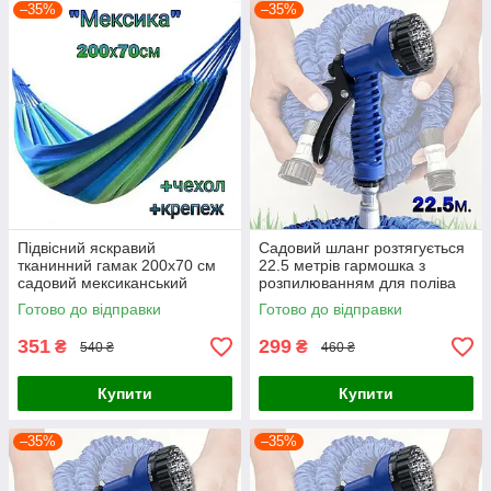
–35%
–35%
Підвісний яскравий
Садовий шланг розтягується
тканинний гамак 200х70 см
22.5 метрів гармошка з
садовий мексиканський
розпилюванням для поліва
туристичний для дому дачі та
MAGIC HOSE 7 режимів
Готово до відправки
Готово до відправки
туризму з чохлом
351
299
₴
₴
540 ₴
460 ₴
Купити
Купити
–35%
–35%