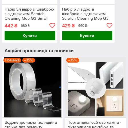
Набір 5л відро зі шваброю
Набір 5 л відро зі
з відтискачем Scratch
шваброю з відтискачем
Cleaning Mop G3 Small
Scratch Cleaning Mop G3
швабра стрічка з відром
Small швабра стрічка з
442
429
₴
₴
680 ₴
660 ₴
для миття підлоги
відром для миття підлоги
Купити
Купити
Акційні пропозиції та новинки
Новинка
–35%
–35%
Водонепроникна ізоляційна
Портативна юсб usb лампа -
стрічка для ремонту
ліхтарик для ноутбука та