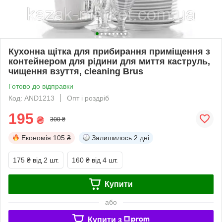
Кухонна щітка для прибирання приміщення з
контейнером для рідини для миття каструль,
чищення взуття, cleaning Brus
Готово до відправки
Код: AND1213
Опт і роздріб
195
₴
300 ₴
Економія
105 ₴
Залишилось
2 дні
175 ₴
від 2 шт.
160 ₴
від 4 шт.
Купити
або
Купити з