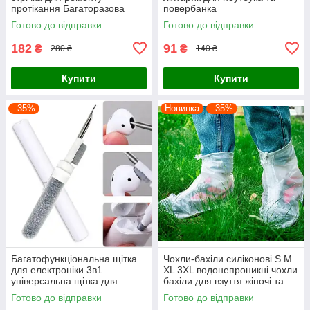
протікання Багаторазова
повербанка
кріпильна стрічка mindo ivy
Готово до відправки
Готово до відправки
grip tape 5 м
182
91
₴
₴
280 ₴
140 ₴
Купити
Купити
–35%
Новинка
–35%
Багатофункціональна щітка
Чохли-бахіли силіконові S М
для електроніки 3в1
XL 3XL водонепроникні чохли
універсальна щітка для
бахіли для взуття жіночі та
чищення навушників
чоловічі
Готово до відправки
Готово до відправки
клавіатури та ґаджетів