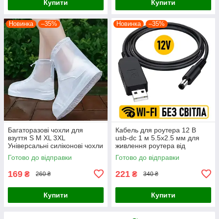
Купити
Купити
Новинка
–35%
Новинка
–35%
Багаторазові чохли для
Кабель для роутера 12 В
взуття S M XL 3XL
usb-dc 1 м 5.5x2.5 мм для
Універсальні силіконові чохли
живлення роутера від
на взуття від дощу
павербанка Шнур для вай-
Готово до відправки
Готово до відправки
фай роутера
169
221
₴
₴
260 ₴
340 ₴
Купити
Купити