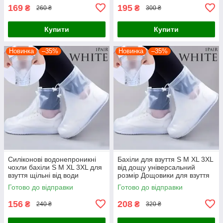
169
195
₴
₴
260 ₴
300 ₴
Купити
Купити
Новинка
–35%
Новинка
–35%
Силіконові водонепроникні
Бахіли для взуття S М XL 3XL
чохли бахіли S М XL 3XL для
від дощу універсальний
взуття щільні від води
розмір Дощовики для взуття
силіконові
Готово до відправки
Готово до відправки
156
208
₴
₴
240 ₴
320 ₴