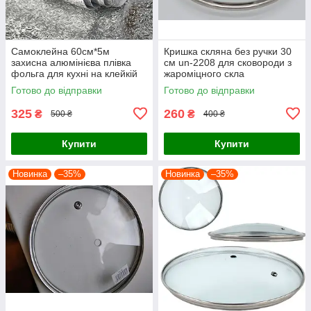
Самоклейна 60см*5м
Кришка скляна без ручки 30
захисна алюмінієва плівка
см un-2208 для сковороди з
фольга для кухні на клейкій
жароміцного скла
основі
універсальна
Готово до відправки
Готово до відправки
325
260
₴
₴
500 ₴
400 ₴
Купити
Купити
Новинка
–35%
Новинка
–35%