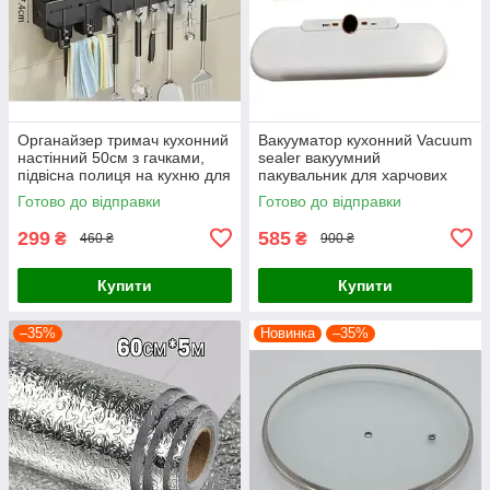
Органайзер тримач кухонний
Вакууматор кухонний Vacuum
настінний 50см з гачками,
sealer вакуумний
підвісна полиця на кухню для
пакувальник для харчових
ножів рушників
продуктів і їжі
Готово до відправки
Готово до відправки
299
585
₴
₴
460 ₴
900 ₴
Купити
Купити
–35%
Новинка
–35%