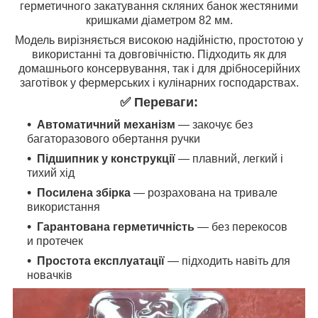
герметичного закатування скляних банок жестяними
кришками діаметром 82 мм.
Модель вирізняється високою надійністю, простотою у
використанні та довговічністю. Підходить як для
домашнього консервування, так і для дрібносерійних
заготівок у фермерських і кулінарних господарствах.
✅
Переваги:
Автоматичний механізм
— закочує без
багаторазового обертання ручки
Підшипник у конструкції
— плавний, легкий і
тихий хід
Посилена збірка
— розрахована на тривале
використання
Гарантована герметичність
— без перекосов
и протечек
Простота експлуатації
— підходить навіть для
новачків