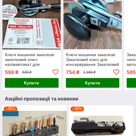
Ключі машинки закаткові
Ключі машинки закаткові
Зака
закатковий ключ
Закатковий ключ для
люкс
напівавтомат для
консервування Закатковий
авто
домашніх заготівок
ключ автомат мза-п люкс
підш
598
754
585
₴
₴
920 ₴
1 160 ₴
Закаткові ключі автомат
ддмаш
Ключ
люкс з
авто
Купити
Купити
Акційні пропозиції та новинки
–35%
–35%