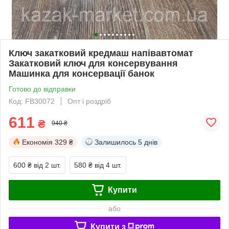
Ключ закатковий кредмаш напівавтомат
Закатковий ключ для консервування
Машинка для консервації банок
Готово до відправки
Код: FB30072
Опт і роздріб
611
₴
940 ₴
Економія
329 ₴
Залишилось
5 днів
600 ₴
від 2 шт.
580 ₴
від 4 шт.
Купити
або
Купити з