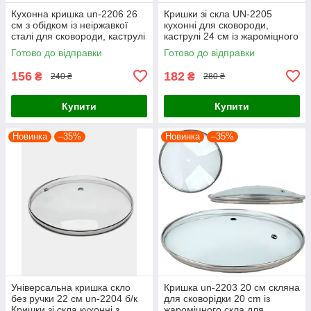
Кухонна кришка un-2206 26
Кришки зі скла UN-2205
см з обідком із неіржавкої
кухонні для сковороди,
сталі для сковороди, каструлі
каструлі 24 см із жароміцного
з жароміцного скла без ручки
скла з обідком із неіржавкої
Готово до відправки
Готово до відправки
сталі
156
182
₴
₴
240 ₴
280 ₴
Купити
Купити
Новинка
–35%
Новинка
–35%
Універсальна кришка скло
Кришка un-2203 20 см скляна
без ручки 22 см un-2204 б/к
для сковорідки 20 cm із
Кришки зі скла кухонні з
жароміцного скла для