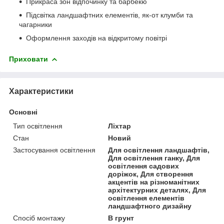
Прикраса зон відпочинку та барбекю
Підсвітка ландшафтних елементів, як-от клумби та
чагарники
Оформлення заходів на відкритому повітрі
Приховати
Характеристики
Основні
Тип освітлення
Ліхтар
Стан
Новий
Застосування освітлення
Для освітлення ландшафтів,
Для освітлення ганку, Для
освітлення садових
доріжок, Для створення
акцентів на різноманітних
архітектурних деталях, Для
освітлення елементів
ландшафтного дизайну
Спосіб монтажу
В грунт