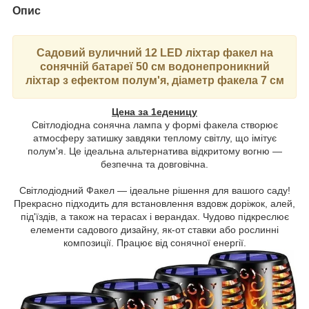
Опис
Садовий вуличний 12 LED ліхтар факел на
сонячній батареї 50 см водонепроникний
ліхтар з ефектом полум'я, діаметр факела 7 см
Цена за 1еденицу
Світлодіодна сонячна лампа у формі факела створює
атмосферу затишку завдяки теплому світлу, що імітує
полум'я. Це ідеальна альтернатива відкритому вогню —
безпечна та довговічна.
Світлодіодний Факел — ідеальне рішення для вашого саду!
Прекрасно підходить для встановлення вздовж доріжок, алей,
під'їздів, а також на терасах і верандах. Чудово підкреслює
елементи садового дизайну, як-от ставки або рослинні
композиції. Працює від сонячної енергії.