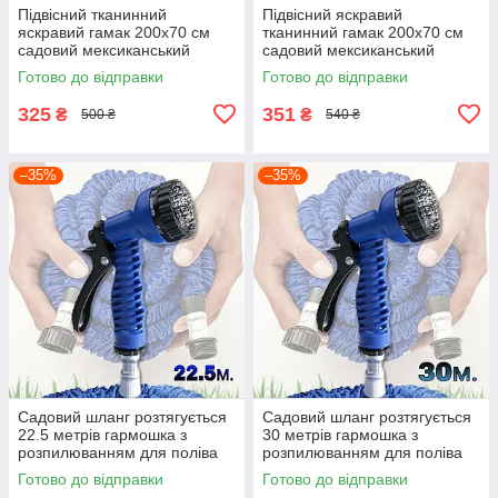
Підвісний тканинний
Підвісний яскравий
яскравий гамак 200х70 см
тканинний гамак 200х70 см
садовий мексиканський
садовий мексиканський
туристичний для дому дачі та
туристичний для дому дачі та
Готово до відправки
Готово до відправки
туризму з чохлом
туризму з чохлом
325
351
₴
₴
500 ₴
540 ₴
–35%
–35%
Садовий шланг розтягується
Садовий шланг розтягується
22.5 метрів гармошка з
30 метрів гармошка з
розпилюванням для поліва
розпилюванням для поліва
MAGIC HOSE 7 режимів
MAGIC HOSE 7 режимів
Готово до відправки
Готово до відправки