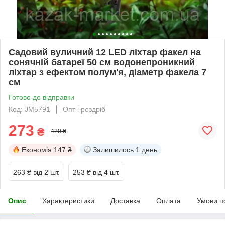
Садовий вуличний 12 LED ліхтар факел на
сонячній батареї 50 см водонепроникний
ліхтар з ефектом полум'я, діаметр факела 7
см
Готово до відправки
Код: JM5791
Опт і роздріб
273
₴
420 ₴
Економія
147 ₴
Залишилось
1 день
263 ₴
від 2 шт.
253 ₴
від 4 шт.
Опис
Характеристики
Доставка
Оплата
Умови п