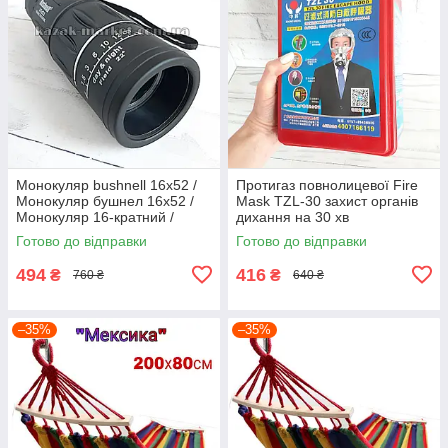
Монокуляр bushnell 16x52 /
Протигаз повнолицевої Fire
Монокуляр бушнел 16х52 /
Mask TZL-30 захист органів
Монокуляр 16-кратний /
дихання на 30 хв
Бінокль 16x52 / Біноколь
протипожежна маска
Готово до відправки
Готово до відправки
494
416
₴
₴
760 ₴
640 ₴
–35%
–35%