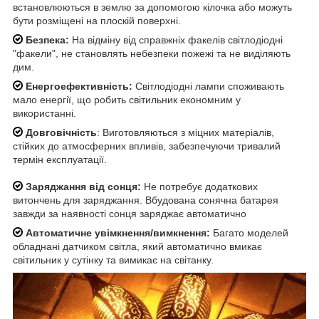
встановлюються в землю за допомогою кілочка або можуть
бути розміщені на плоскій поверхні.
Безпека:
На відміну від справжніх факелів світлодіодні
"факели", не становлять небезпеки пожежі та не виділяють
дим.
Енергоефективність:
Світлодіодні лампи споживають
мало енергії, що робить світильник економним у
використанні.
Довговічність
: Виготовляються з міцних матеріалів,
стійких до атмосферних впливів, забезпечуючи тривалий
термін експлуатації.
Заряджання від сонця:
Не потребує додаткових
витончень для заряджання. Вбудована сонячна батарея
завжди за наявності сонця заряджає автоматично
Автоматичне увімкнення/вимкнення:
Багато моделей
обладнані датчиком світла, який автоматично вмикає
світильник у сутінку та вимикає на світанку.