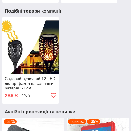
факела 9 см
факела 7 см
Подібні товари компанії
Садовий вуличний 12 LED
ліхтар факел на сонячній
батареї 50 см
водонепроникний ліхтар з
286
₴
440 ₴
ефектом полум'я, діаметр
факела 9 см
Акційні пропозиції та новинки
–35%
Новинка
–35%