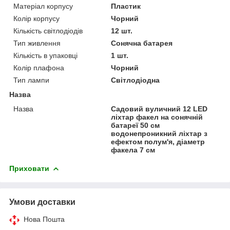
Матеріал корпусу
Пластик
Колір корпусу
Чорний
Кількість світлодіодів
12 шт.
Тип живлення
Сонячна батарея
Кількість в упаковці
1 шт.
Колір плафона
Чорний
Тип лампи
Світлодіодна
Назва
Назва
Садовий вуличний 12 LED
ліхтар факел на сонячній
батареї 50 см
водонепроникний ліхтар з
ефектом полум'я, діаметр
факела 7 см
Приховати
Умови доставки
Нова Пошта