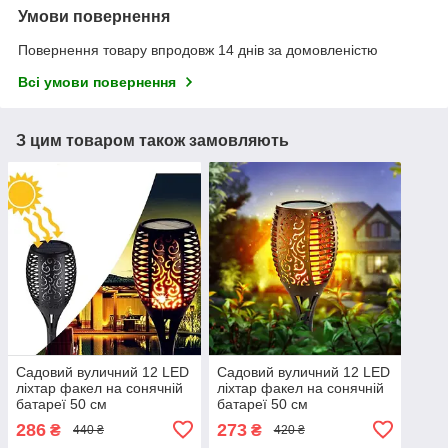
Умови повернення
Повернення товару впродовж 14 днів за домовленістю
Всі умови повернення
З цим товаром також замовляють
Садовий вуличний 12 LED
Садовий вуличний 12 LED
ліхтар факел на сонячній
ліхтар факел на сонячній
батареї 50 см
батареї 50 см
водонепроникний ліхтар з
водонепроникний ліхтар з
286
273
₴
₴
440 ₴
420 ₴
ефектом полум'я, діаметр
ефектом полум'я, діаметр